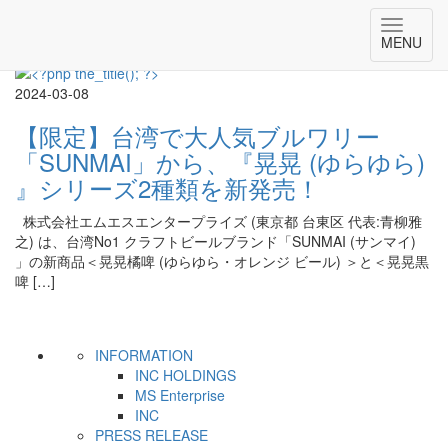
台湾記事一覧
Toggle
MENU
navigat
2024-03-08
【限定】台湾で大人気ブルワリー
「SUNMAI」から、『晃晃 (ゆらゆら)
』シリーズ2種類を新発売！
株式会社エムエスエンタープライズ (東京都 台東区 代表:青柳雅
之) は、台湾No1 クラフトビールブランド「SUNMAI (サンマイ)
」の新商品＜晃晃橘啤 (ゆらゆら・オレンジ ビール) ＞と＜晃晃黒
啤 […]
INFORMATION
INC HOLDINGS
MS Enterprise
INC
PRESS RELEASE