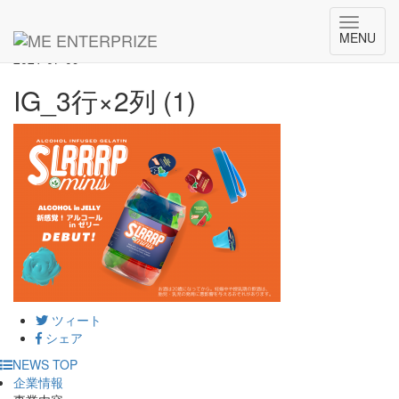
HOME
NEWS
IG_3行×2列 (1)
Toggle
MENU
navigat
2021-07-09
IG_3行×2列 (1)
ツィート
シェア
NEWS TOP
企業情報